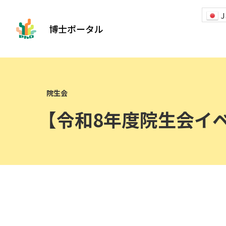
J
博士ポータル
【令和8年度院生会イ