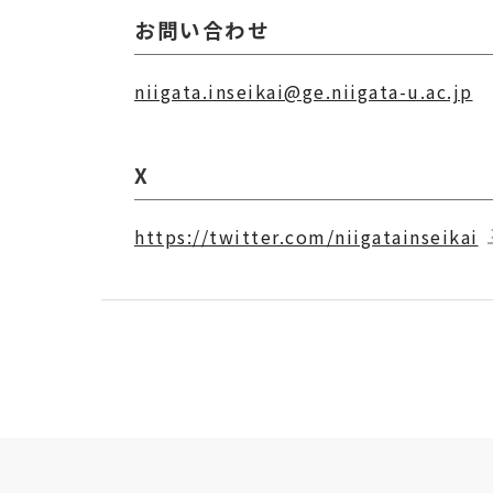
お問い合わせ
niigata.inseikai@ge.niigata-u.ac.jp
X
https://twitter.com/niigatainseikai