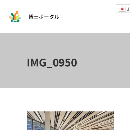
J
博士ポータル
IMG_0950