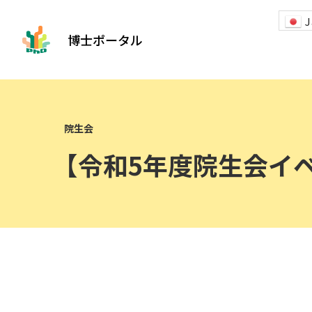
J
博士ポータル
【令和5年度院生会イ