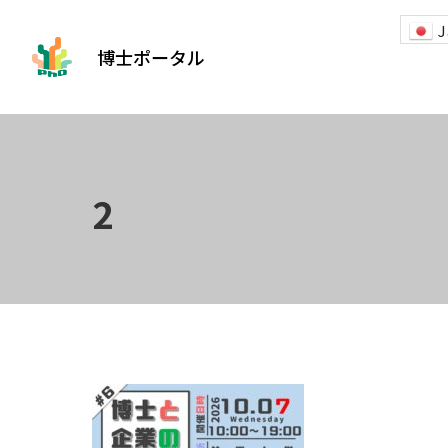
J
博士ポータル
2