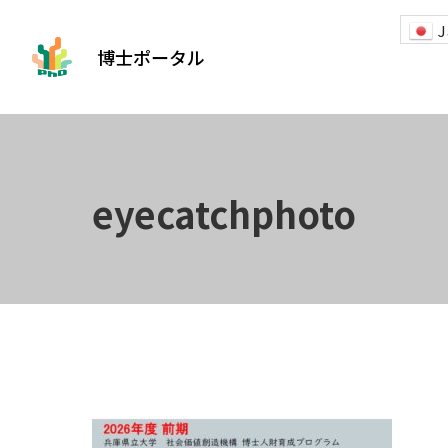
J
博士ポータル
eyecatchphoto