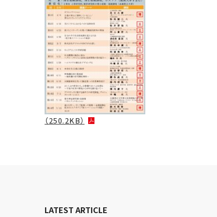
（250.2KB）