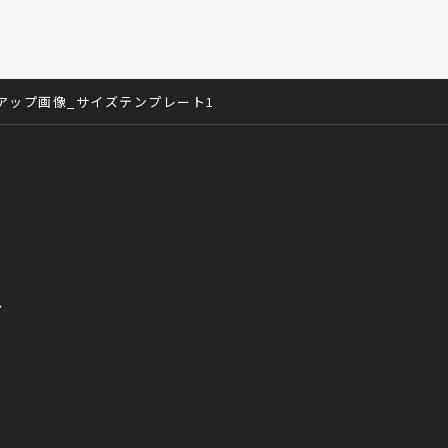
アップ画像_サイズテンプレート1
へ
て