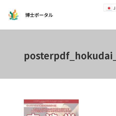
J
博士ポータル
posterpdf_hokudai