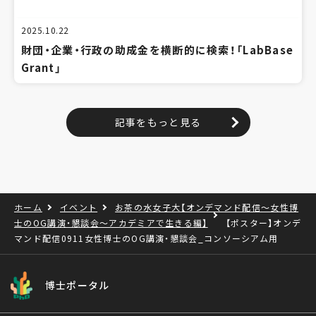
2025.10.22
財団・企業・行政の助成金を横断的に検索！「LabBase
Grant」
記事をもっと見る
ホーム
イベント
お茶の水女子大【オンデマンド配信～女性博
士のOG講演・懇談会～アカデミアで生きる編】
【ポスター】オンデ
マンド配信0911女性博士のOG講演・懇談会_コンソーシアム用
博士ポータル