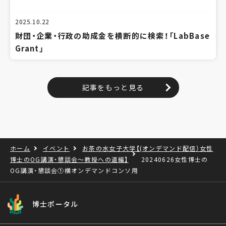
2025.10.22
財団・企業・行政の助成金を横断的に検索！「LabBase
Grant」
記事をもっと見る
ホーム
イベント
お茶の水女子大学【(オンデマンド配信）女性
博士のOG講演・懇談会～教授への道編】
20240626女性博士の
OG講演・懇談会①横オンデマンドコンソ用
博士ポータル