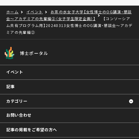
ホーム
イベント
お茶の水女子大学【女性博士のOG講演・懇談
会～アカデミアの先輩編②（女子学生限定企画）】
【コンソーシア
ム共有プログラム用】20240313女性博士のOG講演・懇談会～アカデ
ミアの先輩編②
博士ポータル
イベント
記事
カテゴリー
お問い合わせ
記事の掲載をご希望の方へ