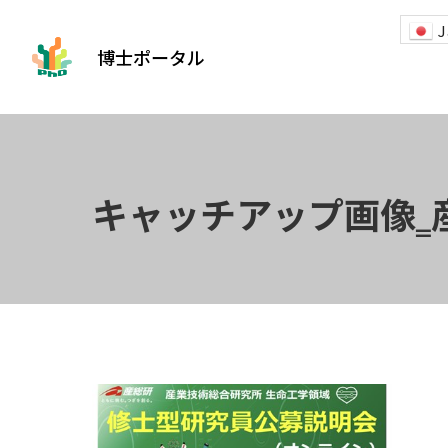
J
博士ポータル
キャッチアップ画像‗産