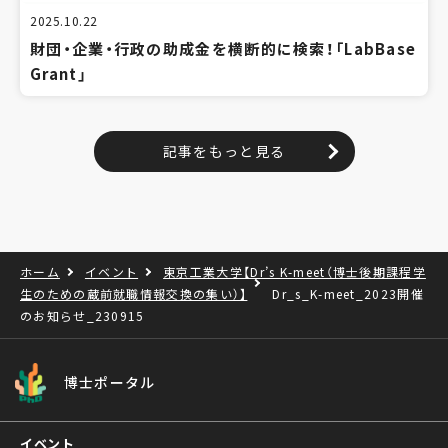
2025.10.22
財団・企業・行政の助成金を横断的に検索！「LabBase
Grant」
記事をもっと見る
ホーム
イベント
東京工業大学【Dr’s K-meet（博士後期課程学
生のための蔵前就職情報交換の集い）】
Dr_s_K-meet_2023開催
のお知らせ_230915
博士ポータル
イベント