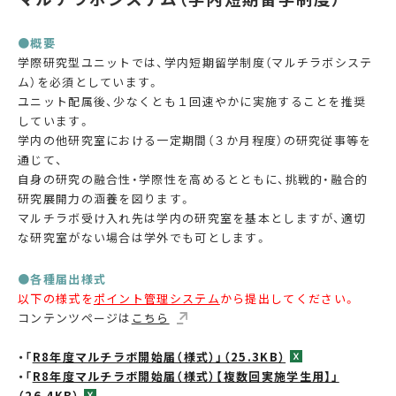
●概要
学際研究型ユニットでは、学内短期留学制度（マルチラボシステ
ム）を必須としています。
ユニット配属後、少なくとも１回速やかに実施することを推奨
しています。
学内の他研究室における一定期間（３か月程度）の研究従事等を
通じて、
自身の研究の融合性・学際性を高めるとともに、挑戦的・融合的
研究展開力の涵養を図ります。
マルチラボ受け入れ先は学内の研究室を基本としますが、適切
な研究室がない場合は学外でも可とします。
●各種届出様式
以下の様式を
ポイント管理システム
から提出してください。
コンテンツページは
こちら
・「
R8年度マルチラボ開始届（様式）」（25.3KB）
・「
R8年度マルチラボ開始届（様式）【複数回実施学生用】」
（26.4KB）