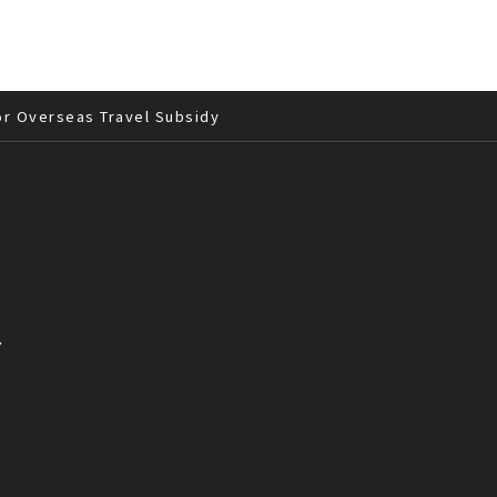
or Overseas Travel Subsidy
へ
て