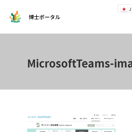
J
博士ポータル
MicrosoftTeams-ima