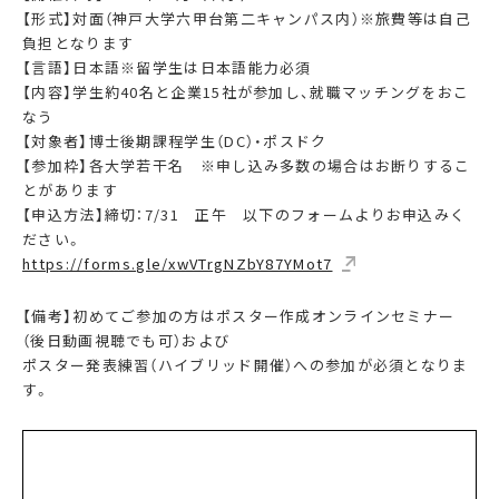
【形式】対面（神戸大学六甲台第二キャンパス内）※旅費等は自己
負担となります
【言語】日本語※留学生は日本語能力必須
【内容】学生約40名と企業15社が参加し、就職マッチングをおこ
なう
【対象者】博士後期課程学生（DC）・ポスドク
【参加枠】各大学若干名 ※申し込み多数の場合はお断りするこ
とがあります
【申込方法】締切：7/31 正午 以下のフォームよりお申込みく
ださい。
https://forms.gle/xwVTrgNZbY87YMot7
【備考】初めてご参加の方はポスター作成オンラインセミナー
（後日動画視聴でも可）および
ポスター発表練習（ハイブリッド開催）への参加が必須となりま
す。