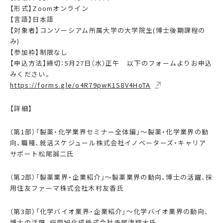
【形式】
Zoom
オンライン
【言語】日本語
【対象者】
コンソーシアム所属大学の大学院生(博士後期課程の
み)
【参加枠】制限なし
【申込方法】締切：
5
月
27
日（水）正午 以下のフォームよりお申込
みください。
https://forms.gle/o4R79pwK1S8V4HoTA
【詳細】
（第1部）「製薬・化学業界セミナー全体編」～製薬・化学業界の動
向、職種、就活スケジュール株式会社イノベーターズ・キャリア
サポート松尾誠二氏
（第2部）「製薬業界・企業紹介」～製薬業界の動向、博士の活躍、採
用住友ファーマ株式会社木村友香氏
（第3部）「化学バイオ業界・企業紹介」～化学バイオ業界の動向、
博士の活躍、採用旭化成株式会社赤尾津翔大氏