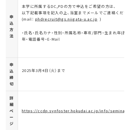
本学に所属するDC,PDの方で申込をご希望の方は、
以下記載事項を記入の上、当室までメールでご連絡くださ
申
(mail：
phdrecruit@gs.niigata-u.ac.jp
)
込
方
・氏名・氏名カナ・性別・所属名称・専攻/部門・生まれ年(西暦
法
年・電話番号・E-Mail
申
2025年
3
月
4
日（火）まで
込
締
切
詳
細
ペ
https://ccdp.synfoster.hokudai.ac.jp/info/seminar
ー
ジ