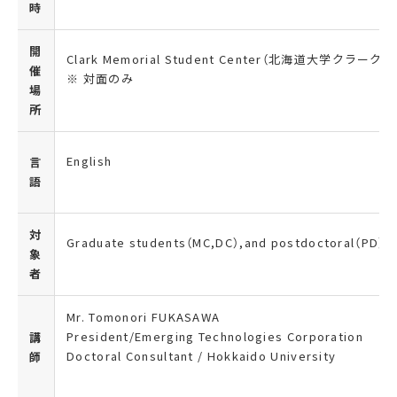
時
開
Clark Memorial Student Center（北海道大学クラーク
催
※ 対面のみ
場
所
English
言
語
対
Graduate students（
MC,DC
）
,and postdoctoral
（
PD
）
象
者
Mr. Tomonori FUKASAWA
President/Emerging Technologies Corporation
講
Doctoral Consultant / Hokkaido University
師