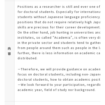
Positions as a researcher is still and ever one of t
for doctoral students. Especially for international 
students without Japanese language proficiency, r
positions that do not require relatively high Japa
skills are precious for their career development.
On the other hand, job hunting in universities and 
institutes, so called
“
Academia
”
, is often very dif
in the private sector and students tend to gather i
from people around them such as people in the labo
内
further, there is less information on academic car
容
distributed.
－
Therefore, we will provide guidance on academic
focus on doctoral students, including non-Japanes
doctoral students, how to obtain academic position
－
We look forward to your participation, regardless
academic year, field of study nor background.