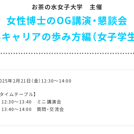
お茶の水女子大学 主催
女性博士のOG講演・懇談会
キャリアの歩み方編（女子学
*****************************************************
025年
2
月
21
日（金）
12:30
～
14:00
【タイムテーブル】
12:30
～
13:40
ミニ講演会
13:40
～
14:00
質問・交流会