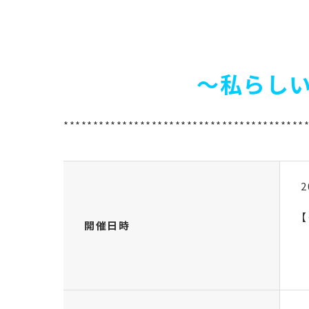
～私らしい
*****************************************
2
開催日時