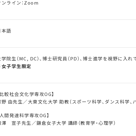
オンライン：
Zoom
日本語
大学院生（
MC, DC
）、博士研究員（
PD
）、博士進学を視野に入れ
※女子学生限定
【比較社会文化学専攻
OG】
河野 由先生／大東文化大学 助教（スポーツ科学、ダンス科学、
【人間発達科学専攻
OG】
初澤 宣子先生／鎌倉女子大学 講師（教育学・心理学）