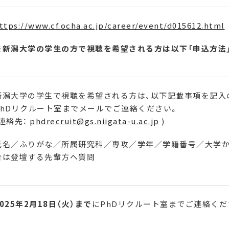
ttps://www.cf.ocha.ac.jp/career/event/d015612.html
※新潟大学の学生の方で視聴を希望される方は以下「申込方法
新潟大学の学生で視聴を希望される方は、以下記載事項を記入
PhDリクルート室までメールでご連絡ください。
(連絡先：
phdrecruit@gs.niigata-u.ac.jp
)
氏名／ふりがな／所属研究科／専攻／学年／学籍番号／大学
合は登壇する先輩方へ質問
025年
2
月18日（火）まで
にPhDリクルート室までご連絡くだ