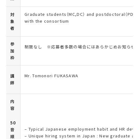
Graduate students（
MC,DC
）
and postdoctoral
（
PD
）
f
対
with the consortium
象
者
参
制限なし ※応募者多数の場合にはあらかじめお知らせ
加
枠
Mr. Tomonori FUKASAWA
講
師
内
容
50
– Typical Japanese employment habit and HR devel
音
– Unique hiring system in Japan : New graduate an
順