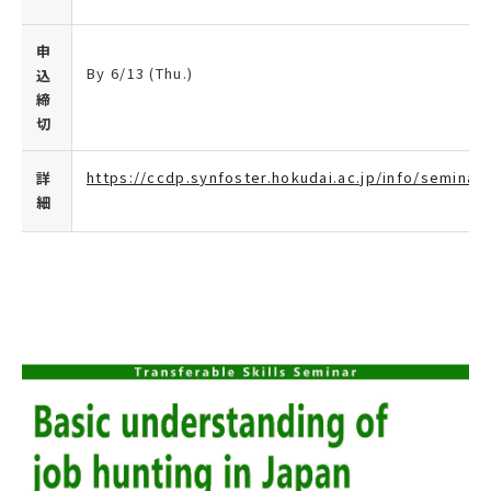
申
By 6/13 (Thu.)
込
締
切
https://ccdp.synfoster.hokudai.ac.jp/info/seminar
詳
細