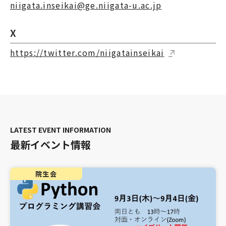
niigata.inseikai@ge.niigata-u.ac.jp
X
https://twitter.com/niigatainseikai
最新イベント情報
院生会