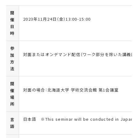
開
2023年
11
月
24
日（金）
13:00-15:00
催
日
時
参
対面またはオンデマンド配信（ワーク部分を除いた講義部
加
方
法
開
対面の場合：北海道大学 学術交流会館 第1会議室
催
場
所
日本語 ※
This seminar will be conducted in Japanes
言
語