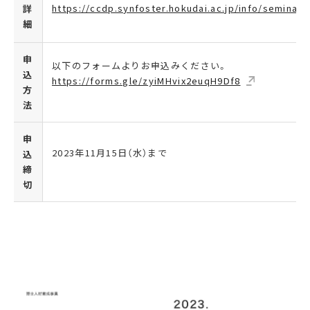
https://ccdp.synfoster.hokudai.ac.jp/info/seminar
詳
細
申
以下のフォームよりお申込みください。
込
https://forms.gle/zyiMHvix2euqH9Df8
方
法
申
2023年11月15日（水）まで
込
締
切