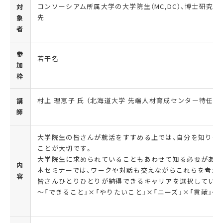
コンソーシアム所属大学の大学院生（MC,DC）、博士研究員（P
対
先
象
者
参
若干名
加
枠
村上 理恵子 氏 （北海道大学 先端人材育成センター特任助
講
師
大学院生の皆さんが就活をすすめる上では、自分を知りそ
ことが大切です。
大学院生に求められていることもあわせて知る必要があり
内
本セミナーでは、ワークや対話も交えながらこれらを考え
容
皆さんひとりひとりが納得できるキャリアを選択していき
～「できること」×「やりたいこと」×「ニーズ」×「貢献」～