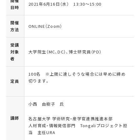
開催
2021年6月16日（水） 13:30～15:00
日時
開催
ONLINE（Zoom）
方法
受講
対象
大学院生（MC、DC）、博士研究員（PD）
者
100名 ※上限
に達しそうな場合には早めに締め
切ります。
定員
小西 由樹子 氏
講師
名古屋大学 学術研究・産学官連携推進本部
人材育成・情報発信部門
Tongali
プロジェクト担
当 主任
URA