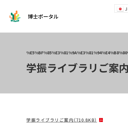
J
博士ポータル
学振ライブラリご案
学振ライブラリご案内（710.8KB）