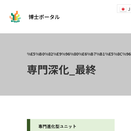
J
博士ポータル
専門深化_最終